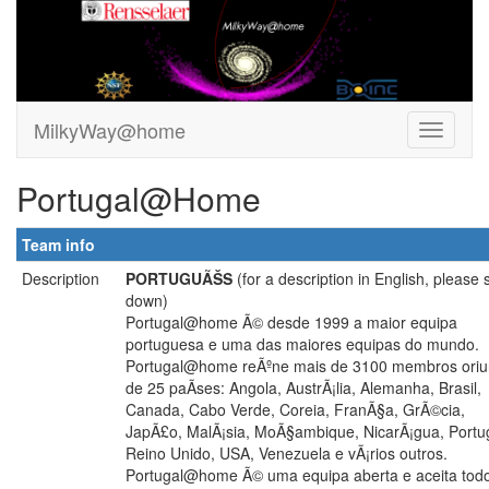
MilkyWay@home
Portugal@Home
Team info
Description
PORTUGUÃŠS
(for a description in English, please s
down)
Portugal@home Ã© desde 1999 a maior equipa
portuguesa e uma das maiores equipas do mundo.
Portugal@home reÃºne mais de 3100 membros ori
de 25 paÃ­ses: Angola, AustrÃ¡lia, Alemanha, Brasil,
Canada, Cabo Verde, Coreia, FranÃ§a, GrÃ©cia,
JapÃ£o, MalÃ¡sia, MoÃ§ambique, NicarÃ¡gua, Portug
Reino Unido, USA, Venezuela e vÃ¡rios outros.
Portugal@home Ã© uma equipa aberta e aceita tod