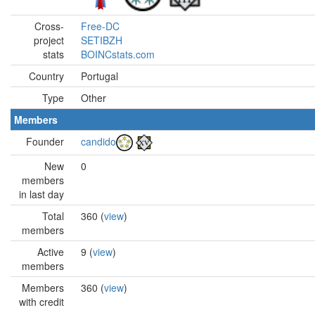
Cross-
Free-DC
project
SETIBZH
stats
BOINCstats.com
Country
Portugal
Type
Other
Members
Founder
candido
New
0
members
in last day
Total
360 (
view
)
members
Active
9 (
view
)
members
Members
360 (
view
)
with credit