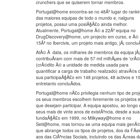
crunchers que se quiserem tornar membros.
Portugal@home encontra-se no 48Âº lugar do ranki
das maiores equipas de todo o mundo e, nalguns
projetos, possui uma posiÃ§Ã£o ainda melhor.
Atualmente, Portugal@home Ã© a 22Âª equipa no
DrugDiscovery@home, um projecto em curso, e Ã© 
15Âª no Ibercivis, um projeto mais antigo, jÃ¡ concluÃ
AtÃ© Ã data, os milhares de membros da equipa jÃ¡
contribuÃ­ram com mais de 57 mil milhÃµes de 'crÃ©d
(crÃ©dito Ã© a unidade de medida usada para
quantificar a carga de trabalho realizado) atravÃ©s 
sua participaÃ§Ã£o em 148 projetos, 48 activos e 1
entretanto concluÃ­dos.
Portugal@home nÃ£o privilegia nenhum tipo de proj
os seus membros escolhem livremente os projetos 
que desejam participar. A equipa apostou, ao longo
seus mais de vinte anos de existÃªncia, desde a sua
fundaÃ§Ã£o em 1999, no Milkyway@home e no
Seti@home, mas tornou-se uma equipa mais genÃ©r
que abrange todos os tipos de projetos, dos da FÃ­s
aos das CiÃªncias Sociais, incluindo os das Ã¡reas d