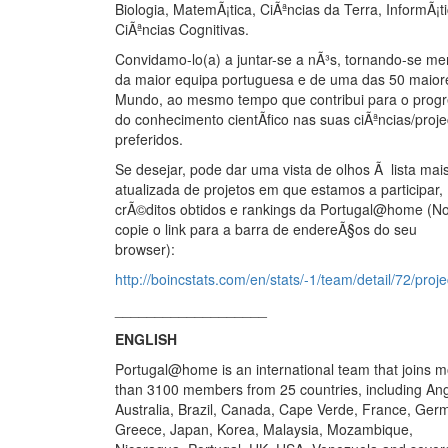
Biologia, MatemÃ¡tica, CiÃªncias da Terra, InformÃ¡t
CiÃªncias Cognitivas.
Convidamo-lo(a) a juntar-se a nÃ³s, tornando-se m
da maior equipa portuguesa e de uma das 50 maior
Mundo, ao mesmo tempo que contribui para o prog
do conhecimento cientÃ­fico nas suas ciÃªncias/proje
preferidos.
Se desejar, pode dar uma vista de olhos Ã lista mai
atualizada de projetos em que estamos a participar,
crÃ©ditos obtidos e rankings da Portugal@home (No
copie o link para a barra de endereÃ§os do seu
browser):
http://boincstats.com/en/stats/-1/team/detail/72/proje
___________________
ENGLISH
Portugal@home is an international team that joins 
than 3100 members from 25 countries, including Ang
Australia, Brazil, Canada, Cape Verde, France, Ger
Greece, Japan, Korea, Malaysia, Mozambique,